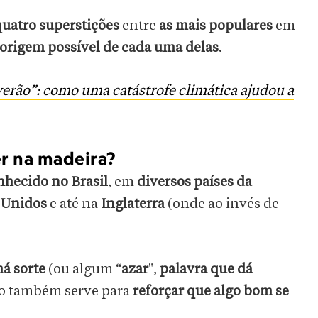
uatro superstições
entre
as mais populares
em
 origem possível de cada uma delas
.
rão”: como uma catástrofe climática ajudou a
er na madeira?
nhecido no Brasil
, em
diversos países da
 Unidos
e até na
Inglaterra
(onde ao invés de
má sorte
(ou algum “
azar
",
palavra que dá
mo também serve para
reforçar que algo bom se