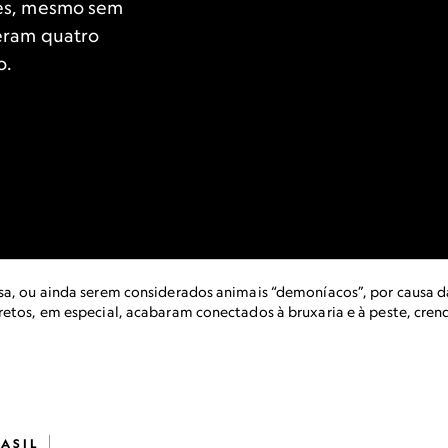
ões, mesmo sem
eram quatro
o.
sa, ou ainda serem considerados animais “demoníacos”, por causa d
retos, em especial, acabaram conectados à bruxaria e à peste, cre
ASIL