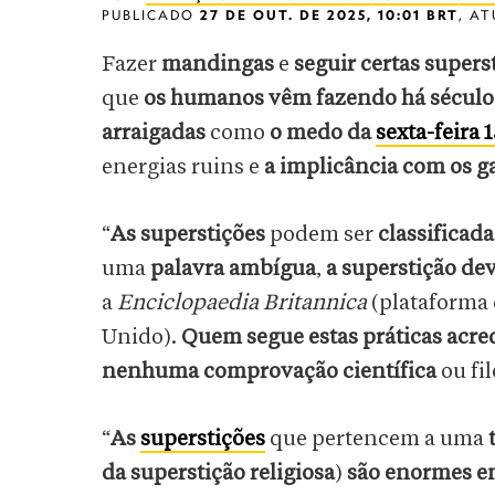
PUBLICADO
27 DE OUT. DE 2025, 10:01 BRT
,
AT
Fazer
mandingas
e
seguir certas supers
que
os humanos vêm fazendo há século
arraigadas
como
o medo da
sexta-feira 
energias ruins e
a implicância com os g
“
As superstições
podem ser
classificada
uma
palavra ambígua
,
a superstição de
a
Enciclopaedia Britannica
(plataforma 
Unido).
Quem segue estas práticas acre
nenhuma comprovação científica
ou fil
“
As
superstições
que pertencem a uma
da superstição religiosa
)
são enormes e