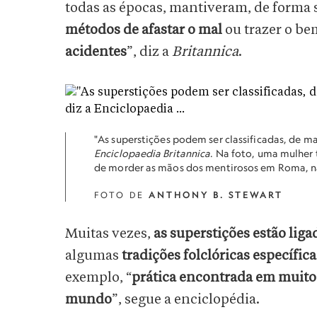
todas as épocas, mantiveram, de forma s
métodos de afastar o mal
ou trazer o be
acidentes
”, diz a
Britannica
.
"As superstições podem ser classificadas, de man
Enciclopaedia Britannica
. Na foto, uma mulher
de morder as mãos dos mentirosos em Roma, na
FOTO DE
ANTHONY B. STEWART
Muitas vezes,
as superstições estão ligad
algumas
tradições folclóricas específic
exemplo, “
prática encontrada em muitos
mundo
”, segue a enciclopédia.