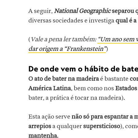
A seguir,
National Geographic
separou q
diversas sociedades e investiga
qual é a
(
Vale a pena ler também:
“Um ano sem ve
dar origem a “Frankenstein”
)
De onde vem o hábito de bat
O ato de bater na madeira
é bastante
co
América Latina
, bem como nos
Estados
bater, a prática é tocar na madeira).
Esta ação serve
não só para espantar a 
arrepios
a qualquer
supersticioso
), co
mantenha
.