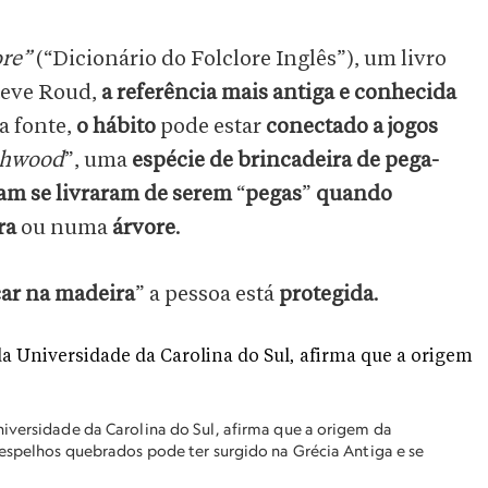
ore”
(“Dicionário do Folclore Inglês”), um livro
teve Roud,
a referência mais antiga e conhecida
a fonte,
o hábito
pode estar
conectado a jogos
chwood
”, uma
espécie de brincadeira de pega-
vam
se livraram de serem
“
pegas
”
quando
ra
ou numa
árvore
.
car na madeira
” a pessoa está
protegida
.
iversidade da Carolina do Sul, afirma que a origem da
 espelhos quebrados pode ter surgido na Grécia Antiga e se