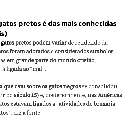
gatos pretos é das mais conhecidas
is)
s
gatos
pretos podem variar
dependendo da
atos foram adorados
e
considerados símbolos
Mas
em grande parte do mundo cristão
,
stá
ligada ao
“
mal
”.
a que caiu sobre os gatos negros
se consolidou
tir do
século 15
) e, posteriormente,
nas Américas
atos estavam ligados
a “
atividades de bruxaria
os”, diz a fonte.