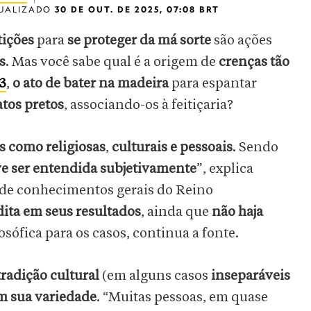
UALIZADO
30 DE OUT. DE 2025, 07:08 BRT
tições
para
se proteger da má sorte
são ações
s
. Mas você sabe qual é a origem de
crenças tão
13
,
o ato de bater na madeira
para espantar
atos pretos
, associando-os à feitiçaria?
s como religiosas
,
culturais e pessoais
. Sendo
ve ser entendida subjetivamente
”, explica
de conhecimentos gerais do Reino
dita em seus resultados
, ainda que
não haja
osófica para os casos, continua a fonte.
tradição cultural
(em alguns casos
inseparáveis
m sua variedade
. “Muitas pessoas, em quase