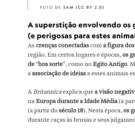
FOTO DE
SAM (CC BY 2.0)
A superstição envolvendo os 
(e perigosas para estes anima
As
crenças conectadas
com
a figura do
região. Em certos lugares e épocas,
os g
de
“
boa sorte
”, como no
Egito Antigo
. 
a
associação de ideias
a esses animais e
A
Britannica
explica que
a visão negativ
na
Europa durante a Idade Média
(a par
(a partir do
século 18
). Nesta época,
os g
durante caças às bruxas e seus julgament