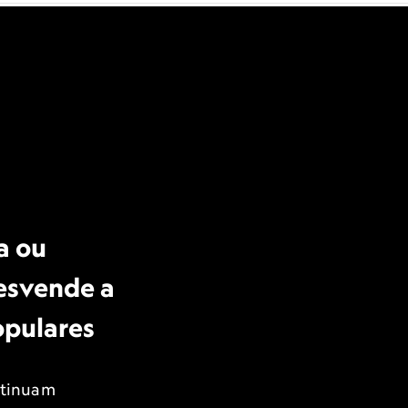
a ou
esvende a
opulares
ntinuam