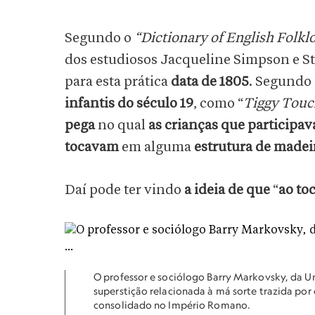
Segundo o
“Dictionary of English Folkl
dos estudiosos Jacqueline Simpson e S
para esta prática
data de 1805
. Segundo 
infantis do século 19
, como “
Tiggy Tou
pega
no qual
as crianças que participa
tocavam
em alguma
estrutura de madei
Daí pode ter vindo
a ideia de que
“
ao to
O professor e sociólogo Barry Markovsky, da Un
superstição relacionada à má sorte trazida por
consolidado no Império Romano.