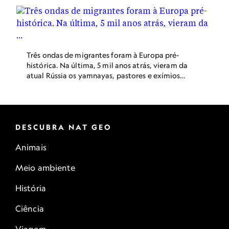
construção neolítica.
Três ondas de migrantes foram à Europa pré-
histórica. Na última, 5 mil anos atrás, vieram da
atual Rússia os yamnayas, pastores e exímios
cavaleiros que ergueram montes funerários,
como este, em Žabalj, na Sérvia.
DESCUBRA NAT GEO
Animais
Meio ambiente
História
Ciência