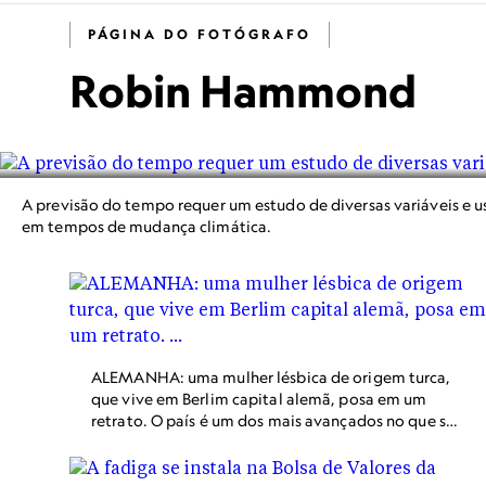
PÁGINA DO FOTÓGRAFO
Robin Hammond
A previsão do tempo requer um estudo de diversas variáveis e us
em tempos de mudança climática.
ALEMANHA: uma mulher lésbica de origem turca,
que vive em Berlim capital alemã, posa em um
retrato. O país é um dos mais avançados no que se
refere a leis de proteção e inclusão da comunidade
LGBTQIA+, tendo um plano nacional que bane a
discriminação, aprovado em 2017, e um programa