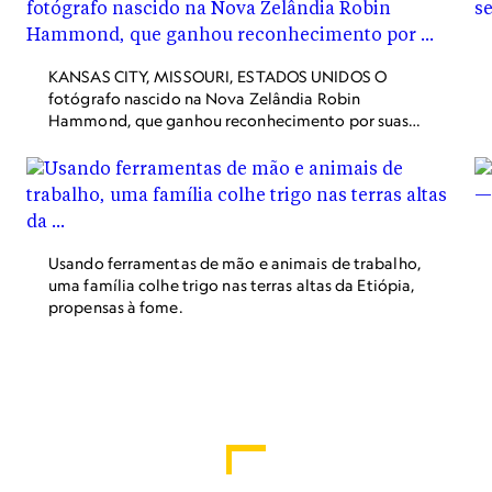
KANSAS CITY, MISSOURI, ESTADOS UNIDOS O
fotógrafo nascido na Nova Zelândia Robin
Hammond, que ganhou reconhecimento por suas
imagens de pessoas LGBTQ em todo o mundo,
conheceu Avery Jackson, de nove anos, enquanto
trabalhava para a National Geographic em uma
pauta sobre a revolução dos gêneros. A garota
retratada causou uma impressão especial: Avery
passou seus primeiros quatro anos como menino.
Usando ferramentas de mão e animais de trabalho,
Mas, com o apoio de sua família em Kansas City,
uma família colhe trigo nas terras altas da Etiópia,
Missouri, começou a viver em 2012 como uma
propensas à fome.
garota trans. Os editores escolheram sua foto para
a capa daquela edição de janeiro de 2017 da
revista - uma decisão que, segundo a editora-chefe
Susan Goldberg, deixou os leitores "empolgados,
horrorizados, preocupados e agradecidos". No que
diz respeito a Hammond, é a gratidão contínua
que mais ressoa; professores e jovens agradeceram
por ajudar a abrir conversas importantes. "Ela