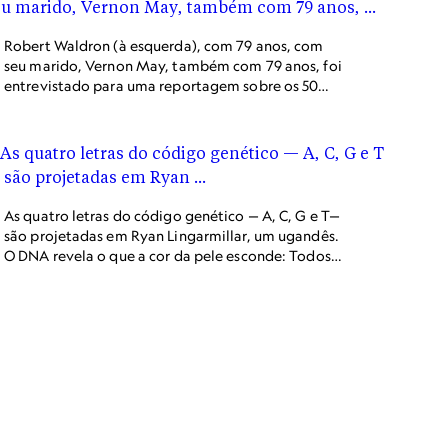
Robert Waldron (à esquerda), com 79 anos, com
seu marido, Vernon May, também com 79 anos, foi
entrevistado para uma reportagem sobre os 50
anos da revolta de Stonewall: “a comunidade LGBT
percorreu um caminho muito, muito longo.”
As quatro letras do código genético — A, C, G e T—
são projetadas em Ryan Lingarmillar, um ugandês.
O DNA revela o que a cor da pele esconde: Todos
nós temos ancestrais africanos.