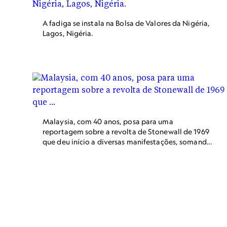
chamado “Casamento para todos”, que garante os
direitos a casais de todas as orientações sexuais,
A fadiga se instala na Bolsa de Valores da Nigéria,
como explica um artigo sobre o tema do próprio
Lagos, Nigéria.
governo alemão.
Malaysia, com 40 anos, posa para uma
reportagem sobre a revolta de Stonewall de 1969
que deu início a diversas manifestações, somando
50 anos de um movimento nacional pelos direitos
civis da comunidade LGBTI+. “A vida costuma lhe
mostrar não seus desejos, mas suas necessidades. E
a transição para me tornar Malaysia (...) abriu um
mundo inteiro de aceitação para mim. Porque
agora estou confortável e nunca estive tão
confortável em minha vida.”