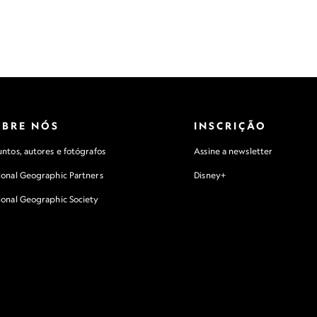
transpareceu confiança e energia", diz ele sobre
Avery. "A foto dela diz: 'Estou orgulhosa. Eu estou
feliz. Sou uma garotinha normal. "
OBRE NÓS
INSCRIÇÃO
ntos, autores e fotógrafos
Assine a newsletter
ional Geographic Partners
Disney+
ional Geographic Society