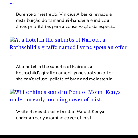
Durante o mestrado, Vinicius Alberici revisou a
distribuição do tamanduá-bandeira e indicou
áreas prioritárias para a conservação da espécie
nos biomas brasileiros.
At a hotel in the suburbs of Nairobi, a
Rothschild’s giraffe named Lynne spots an offer
she can’t refuse: pellets of bran and molasses in
the hand of Sala Carr-Hartley, age six. The 140-
acre site is a sanctuary for the endangered
subspecies. This image appears in the April 2016
issue of National Geographic magazine.
White rhinos stand in front of Mount Kenya
under an early morning cover of mist.