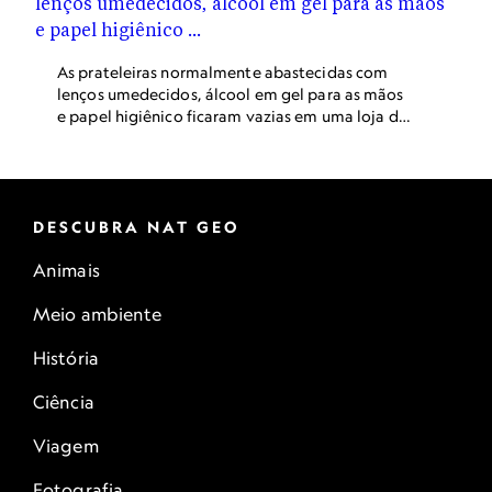
As prateleiras normalmente abastecidas com
lenços umedecidos, álcool em gel para as mãos
e papel higiênico ficaram vazias em uma loja da
Target, no estado da Virgínia, EUA, conforme as
pessoas estocam suprimentos devido ao surto
de coronavírus. O que leva à “compra motivada
pelo pânico”? Psicólogos dizem que decorre da
vontade de recuperar o controle em momentos
DESCUBRA NAT GEO
de estresse.
Animais
Meio ambiente
História
Ciência
Viagem
Fotografia