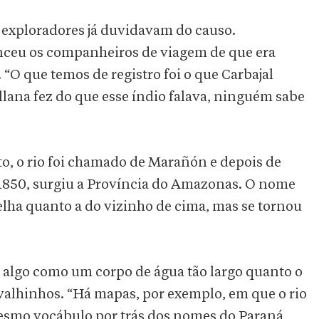
 exploradores já duvidavam do causo.
nceu os companheiros de viagem de que era
“O que temos de registro foi o que Carbajal
lana fez do que esse índio falava, ninguém sabe
o, o rio foi chamado de Marañón e depois de
 1850, surgiu a Província do Amazonas. O nome
velha quanto a do vizinho de cima, mas se tornou
ca algo como um corpo de água tão largo quanto o
rvalhinhos. “Há mapas, por exemplo, em que o rio
esmo vocábulo por trás dos nomes do Paraná,