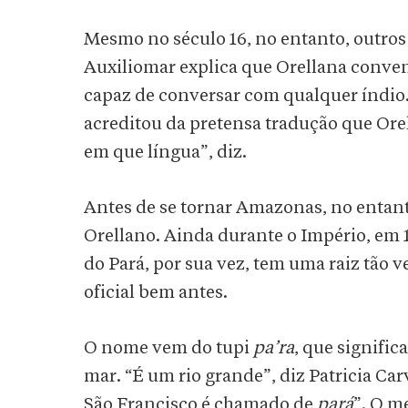
Mesmo no século 16, no entanto, outros
Auxiliomar explica que Orellana conve
capaz de conversar com qualquer índio. 
acreditou da pretensa tradução que Orel
em que língua”, diz.
Antes de se tornar Amazonas, no entant
Orellano. Ainda durante o Império, em
do Pará, por sua vez, tem uma raiz tão 
oficial bem antes.
O nome vem do tupi
pa’ra
, que signifi
mar. “É um rio grande”, diz Patricia Ca
São Francisco é chamado de
pará
”. O m