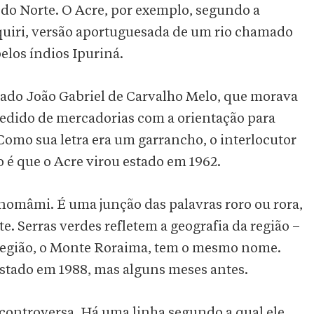
 do Norte. O Acre, por exemplo, segundo a
Aquiri, versão aportuguesada de um rio chamado
pelos índios Ipuriná.
ado João Gabriel de Carvalho Melo, que morava
 pedido de mercadorias com a orientação para
Como sua letra era um garrancho, o interlocutor
o é que o Acre virou estado em 1962.
anomâmi. É uma junção das palavras roro ou rora,
te. Serras verdes refletem a geografia da região –
 região, o Monte Roraima, tem o mesmo nome.
tado em 1988, mas alguns meses antes.
controversa. Há uma linha segundo a qual ele