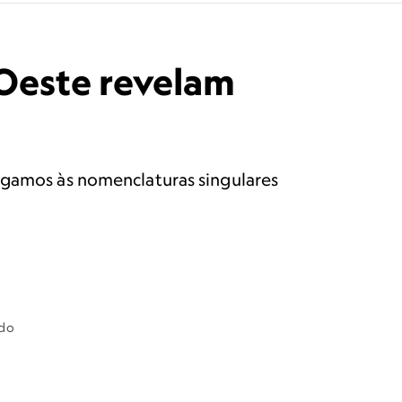
Oeste revelam
egamos às nomenclaturas singulares
ado