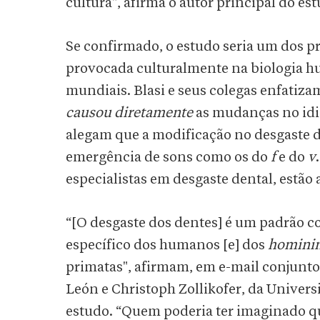
cultura", afirma o autor principal do es
Se confirmado, o estudo seria um dos p
provocada culturalmente na biologia h
mundiais. Blasi e seus colegas enfatiz
causou diretamente
as mudanças no idi
alegam que a modificação no desgaste 
emergência de sons como os do
f
e do
v
especialistas em desgaste dental, estão a
“[O desgaste dos dentes] é um padrão 
específico dos humanos [e] dos
hominin
primatas", afirmam, em e-mail conjunto
León e Christoph Zollikofer, da Univer
estudo. “Quem poderia ter imaginado qu