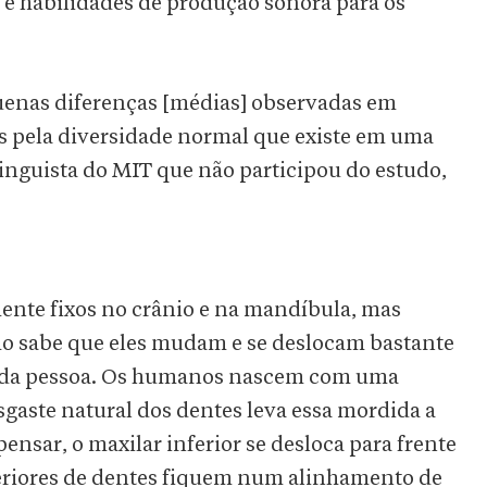
 e habilidades de produção sonora para os
quenas diferenças [médias] observadas em
s pela diversidade normal que existe em uma
 linguista do MIT que não participou do estudo,
mente fixos no crânio e na mandíbula, mas
ho sabe que eles mudam e se deslocam bastante
o da pessoa. Os humanos nascem com uma
aste natural dos dentes leva essa mordida a
ensar, o maxilar inferior se desloca para frente
nferiores de dentes fiquem num alinhamento de