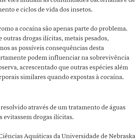
que eles mudam as comunidades bacterianas e de
ento e ciclos de vida dos insetos.
 como a cocaína são apenas parte do problema.
outras drogas ilícitas, metais pesados,
emos as possíveis consequências desta
ertamente podem influenciar na sobrevivência
bserva, acrescentado que outras espécies além
porais similares quando expostas à cocaína.
 resolvido através de um tratamento de águas
s evitassem drogas ilícitas.
e Ciências Aquáticas da Universidade de Nebraska