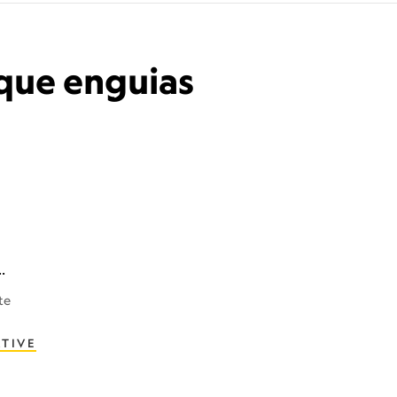
 que enguias
te
TIVE