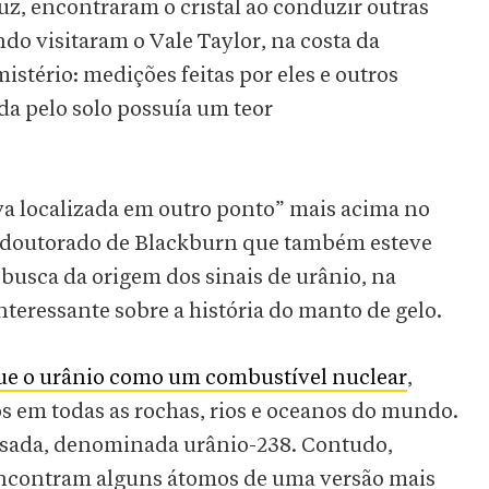
uz, encontraram o cristal ao conduzir outras
o visitaram o Vale Taylor, na costa da
istério: medições feitas por eles e outros
ada pelo solo possuía um teor
va localizada em outro ponto” mais acima no
e doutorado de Blackburn que também esteve
busca da origem dos sinais de urânio, na
nteressante sobre a história do manto de gelo.
que o urânio como um combustível nuclear
,
s em todas as rochas, rios e oceanos do mundo.
esada, denominada urânio-238. Contudo,
 encontram alguns átomos de uma versão mais