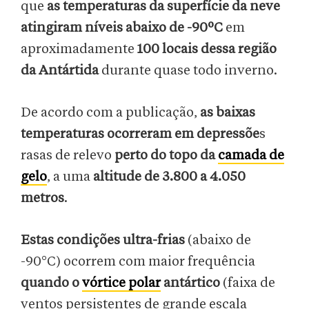
que
as temperaturas da superfície da neve
atingiram níveis abaixo de -90ºC
em
aproximadamente
100 locais dessa região
da Antártida
durante quase todo inverno.
De acordo com a publicação,
as baixas
temperaturas ocorreram em depressõe
s
rasas de relevo
perto do topo da
camada de
gelo
, a uma
altitude de 3.800 a 4.050
metros
.
Estas condições ultra-frias
(abaixo de
-90°C) ocorrem com maior frequência
quando o
vórtice polar
antártico
(faixa de
ventos persistentes de grande escala