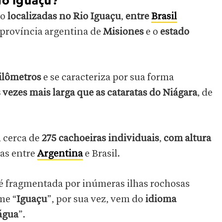
do Iguaçu?
ão
localizadas no Rio Iguaçu
,
entre
Brasil
 província argentina de
Misiones
e o
estado
uilômetros
e se caracteriza por sua forma
 vezes mais larga que as cataratas do Niágara
, de
 cerca de
275 cachoeiras individuais
,
com altura
das entre
Argentina
e Brasil.
é fragmentada por inúmeras ilhas rochosas
me “
Iguaçu
”, por sua vez, vem do
idioma
água
”.