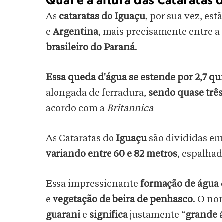
Qual é a altura das Cataratas 
As
cataratas do Iguaçu
, por sua vez, est
e
Argentina
, mais precisamente entre a
brasileiro do Paraná
.
Essa queda d'água se estende por 2,7 q
alongada de ferradura,
sendo quase três
acordo com a
Britannica
As Cataratas
do
Iguaçu
são divididas em
variando entre 60 e 82 metros
, espalha
Essa impressionante
formação de água
e
vegetação de beira de penhasco
. O no
guarani
e
significa
justamente
“
grande 