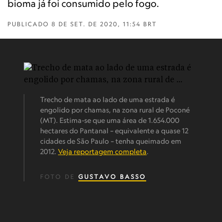
bioma já foi consumido pelo fogo.
PUBLICADO
8 DE SET. DE 2020, 11:54 BRT
Trecho de mata ao lado de uma estrada é
engolido por chamas, na zona rural de Poconé
(MT). Estima-se que uma área de 1.654.000
hectares do Pantanal – equivalente a quase 12
cidades de São Paulo – tenha queimado em
2012.
Veja reportagem completa
.
FOTO DE
GUSTAVO BASSO