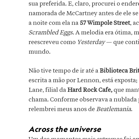
sua preferida. E, claro, procurei o ende
namorada de McCartney antes de ele se 
a noite com ela na
57 Wimpole Street
, 
Scrambled Eggs
. A melodia era ótima, m
reescreveu como
Yesterday
— que cont
mundo.
Não tive tempo de ir até a
Biblioteca Bri
escrita a mão por Lennon, está exposta
Lane, filial da
Hard Rock Cafe,
que mant
chama. Conforme observava a nublada p
relembrei meus anos de
Beatlemania
.
Across the universe