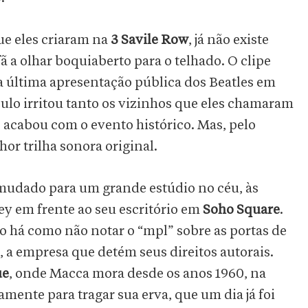
ue eles criaram na
3 Savile Row
, já não existe
ã a olhar boquiaberto para o telhado. O clipe
 a última apresentação pública dos Beatles em
culo irritou tanto os vizinhos que eles chamaram
 acabou com o evento histórico. Mas, pelo
r trilha sonora original.
mudado para um grande estúdio no céu, às
ey em frente ao seu escritório em
Soho Square
.
ão há como não notar o “mpl” sobre as portas de
 a empresa que detém seus direitos autorais.
ue
, onde Macca mora desde os anos 1960, na
mente para tragar sua erva, que um dia já foi