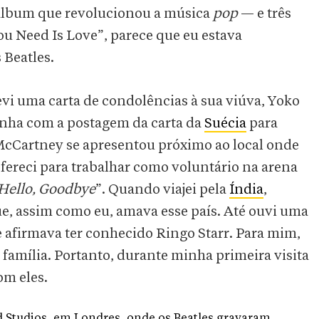
álbum que revolucionou a música
pop
— e três
u Need Is Love”, parece que eu estava
 Beatles.
i uma carta de condolências à sua viúva, Yoko
inha com a postagem da carta da
Suécia
para
McCartney se apresentou próximo ao local onde
ereci para trabalhar como voluntário na arena
Hello, Goodbye
”. Quando viajei pela
Índia
,
, assim como eu, amava esse país. Até ouvi uma
 afirmava ter conhecido Ringo Starr. Para mim,
amília. Portanto, durante minha primeira visita
om eles.