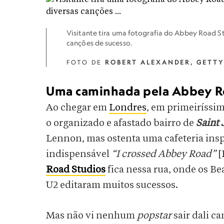
Visitante tira uma fotografia do Abbey Road S
canções de sucesso.
FOTO DE
ROBERT ALEXANDER, GETTY
Uma caminhada pela Abbey 
Ao chegar em
Londres
, em primeiríssim
o organizado e afastado bairro de
Saint
Lennon, mas ostenta uma cafeteria insp
indispensável
“I crossed Abbey Road”
[
Road Studios
fica nessa rua,
onde os Bea
U2 editaram muitos sucessos.
Mas não vi nenhum
popstar
sair dali c