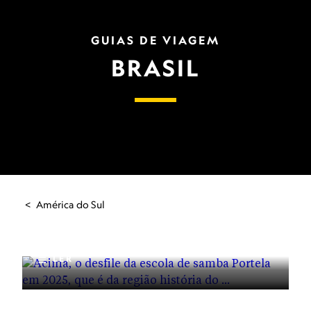
GUIAS DE VIAGEM
BRASIL
VIAGEM
Neste Carnaval, descubra o
América do Sul
ritmo do samba carioca em
uma nova rota da música no
Rio de Janeiro
LER