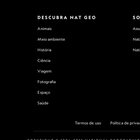
DESCUBRA NAT GEO
S
Animais
Assu
Meio ambiente
Nat
História
Nat
Ciência
Viagem
Fotografia
Espaço
Saúde
Termos de uso
Política de priv