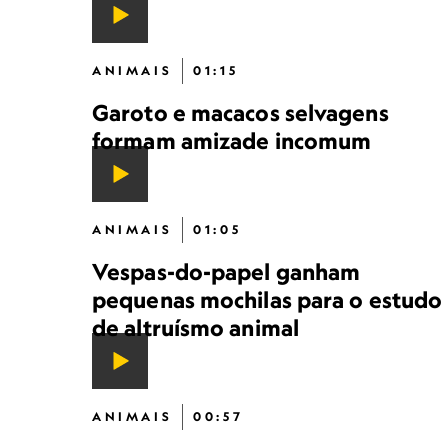
ANIMAIS
01:15
Garoto e macacos selvagens
formam amizade incomum
ANIMAIS
01:05
Vespas-do-papel ganham
pequenas mochilas para o estudo
de altruísmo animal
ANIMAIS
00:57