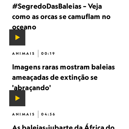
#SegredoDasBaleias – Veja
como as orcas se camuflam no
oceano
ANIMAIS
00:19
Imagens raras mostram baleias
ameaçadas de extinção se
'abraçando'
ANIMAIS
04:56
As baleias-jubarte da África do