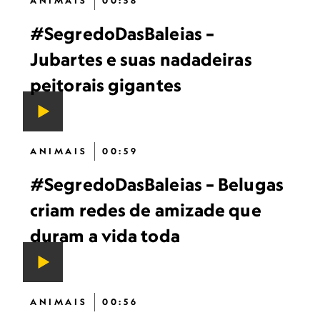
ANIMAIS
00:58
#SegredoDasBaleias –
Jubartes e suas nadadeiras
peitorais gigantes
ANIMAIS
00:59
#SegredoDasBaleias – Belugas
criam redes de amizade que
duram a vida toda
ANIMAIS
00:56