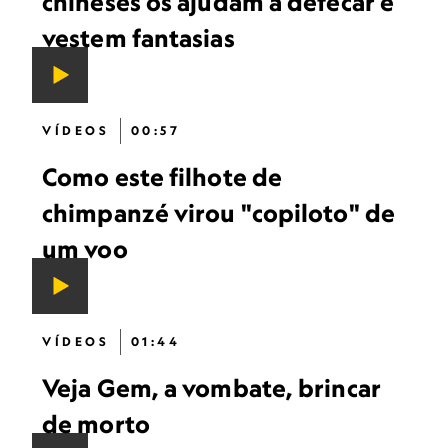
chineses os ajudam a defecar e
vestem fantasias
VÍDEOS
00:57
Como este filhote de
chimpanzé virou "copiloto" de
um voo
VÍDEOS
01:44
Veja Gem, a vombate, brincar
de morto