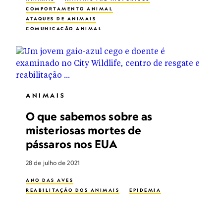
COMPORTAMENTO ANIMAL
ATAQUES DE ANIMAIS
COMUNICAÇÃO ANIMAL
CRUELDADE ANIMAL
AMIZADE ANIMAL
MIGRAÇÃO DE ANIMAIS
REABILITAÇÃO DOS ANIMAIS
REPRODUÇÃO ANIMAL
RESGATE DE ANIMAIS
TREINO ANIMAL
BEM-ESTAR ANIMAL
ANIMAIS
ANIMAL DE ESTIMAÇÃO
ANIMAIS EXÓTICOS
ANIMAIS NOTURNOS
ANIMAIS VENENOSOS
O que sabemos sobre as
ANIMAIS SELVAGENS
misteriosas mortes de
ANIMAL INTELLIGENCE
pássaros nos EUA
28 de julho de 2021
ANO DAS AVES
REABILITAÇÃO DOS ANIMAIS
EPIDEMIA