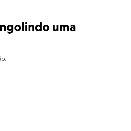
ã engolindo uma
io.