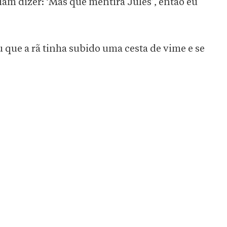
riam dizer: ‘Mas que mentira Jules’, então eu
u que a rã tinha subido uma cesta de vime e se