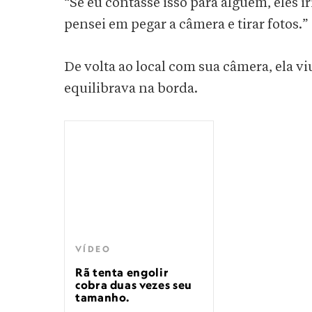
“Se eu contasse isso para alguém, eles i
pensei em pegar a câmera e tirar fotos.”
De volta ao local com sua câmera, ela vi
equilibrava na borda.
VÍDEO
Rã tenta engolir
cobra duas vezes seu
tamanho.