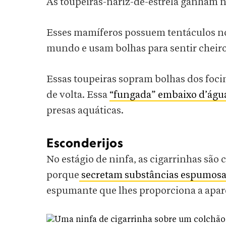
As toupeiras-nariz-de-estrela ganham n
Esses mamíferos possuem tentáculos no
mundo e usam bolhas para sentir cheir
Essas toupeiras sopram bolhas dos foci
de volta. Essa
“fungada” embaixo d’água
presas aquáticas.
Esconderijos
No estágio de ninfa, as cigarrinhas são
porque
secretam substâncias espumosa
espumante que lhes proporciona a apar