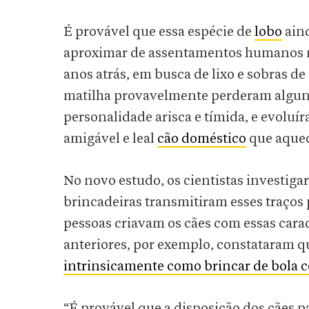
É provável que essa espécie de
lobo
aind
aproximar de assentamentos humanos na
anos atrás, em busca de lixo e sobras d
matilha provavelmente perderam alguns 
personalidade arisca e tímida, e evoluí
amigável e leal
cão doméstico
que aquec
No novo estudo, os cientistas investiga
brincadeiras transmitiram esses traços 
pessoas criavam os cães com essas carac
anteriores, por exemplo, constataram 
intrinsicamente como brincar de bola
“É provável que a disposição dos cães 