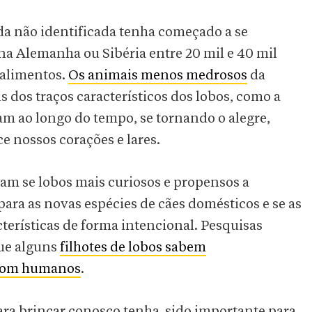
a não identificada tenha começado a se
 Alemanha ou Sibéria entre 20 mil e 40 mil
e alimentos.
Os animais menos medrosos
da
dos traços característicos dos lobos, como a
ram ao longo do tempo, se tornando o alegre,
e nossos corações e lares.
ram se lobos mais curiosos e propensos a
para as novas espécies de cães domésticos e se as
terísticas de forma intencional. Pesquisas
que alguns
filhotes de lobos sabem
 com humanos
.
para brincar conosco tenha sido importante para