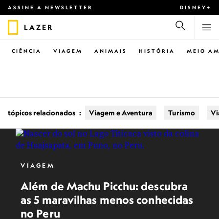
ASSINE A NEWSLETTER
DISNEY+
LAZER
CIÊNCIA
VIAGEM
ANIMAIS
HISTÓRIA
MEIO AM
tópicos relacionados
:
Viagem e Aventura
Turismo
V
VIAGEM
Além de Machu Picchu: descubra
as 5 maravilhas menos conhecidas
no Peru