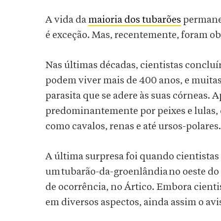
A vida da
maioria dos tubarões
permanec
é exceção. Mas, recentemente, foram ob
Nas últimas décadas, cientistas concluí
podem viver mais de 400 anos, e muita
parasita que se adere às suas córneas. 
predominantemente por peixes e lulas
como cavalos, renas e até ursos-polares
A última surpresa foi quando cientistas
um tubarão-da-groenlândia no oeste do C
de ocorrência, no Ártico. Embora cient
em diversos aspectos, ainda assim o av