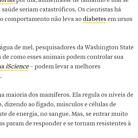
lorias
por dia, aumentasse de tamanho e mal se
 saúde seriam catastróficos. Os cientistas há
mo comportamento não leva ao
diabetes
em ursos
água de mel, pesquisadores da Washington State
s de como esses animais podem controlar sua
na
iScience
– podem levar a melhores
.
 maioria dos mamíferos. Ela regula os níveis de
, dizendo ao fígado, músculos e células de
te de energia, no sangue. Mas, se entrar muito
as param de responder e se tornam resistentes à