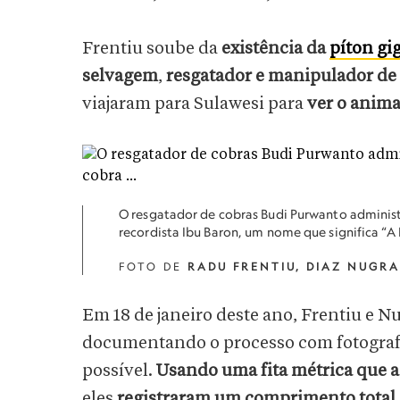
Frentiu soube da
existência da
píton gi
selvagem
,
resgatador e manipulador de
viajaram para Sulawesi para
ver o anima
O resgatador de cobras Budi Purwanto administ
recordista Ibu Baron, um nome que significa “A
FOTO DE
RADU FRENTIU, DIAZ NUGR
Em 18 de janeiro deste ano, Frentiu e 
documentando o processo com fotografia
possível.
Usando uma fita métrica que 
eles
registraram um comprimento total d