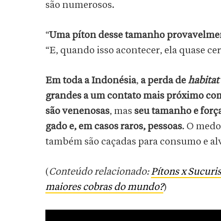
são numerosos.
“
Uma píton desse tamanho provavelment
“E, quando isso acontecer, ela quase ce
Em toda a Indonésia
,
a perda de
habitat
grandes a um contato mais próximo co
são venenosas
, mas
seu tamanho e força
gado e, em casos raros, pessoas
. O medo
também são caçadas para consumo e alvo
(
Conteúdo relacionado:
Pítons x Sucuris
maiores cobras do mundo?
)