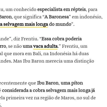
tiu, um conhecido
especialista em répteis
, para
 Baron
, que significa “
A Baronesa
” em indonésio,
ra selvagem mais longa
do mundo
”.
nde”, diz Frentiu. “
Essa cobra poderia
rro
, se não
uma
vaca adulta
.” Frentiu, um
ral que mora em Bali, na Indonésia há duas
randes. Mas Ibu Baron merecia uma distinção
ecentemente que
Ibu Baron
,
uma píton
 é
considerada a cobra selvagem mais longa já
pela primeira vez na região de Maros, no sul de
5
.