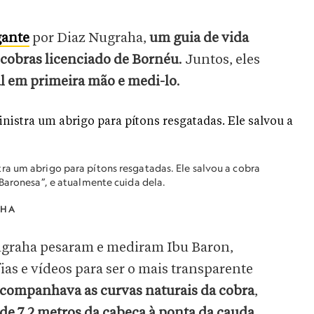
gante
por Diaz Nugraha,
um guia de vida
 cobras licenciado de Bornéu
. Juntos, eles
l em primeira mão e medi-lo
.
ra um abrigo para pítons resgatadas. Ele salvou a cobra
 Baronesa”, e atualmente cuida dela.
AHA
Nugraha pesaram e mediram Ibu Baron,
s e vídeos para ser o mais transparente
acompanhava as curvas naturais da cobra
,
e 7,2 metros da cabeça à ponta da cauda
.