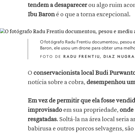
tendem a desaparecer
ou algo ruim aco
Ibu Baron
é o que a torna excepcional.
O fotógrafo Radu Frentiu documentou, pesou e m
Baron, ele usou um drone para obter uma melh
FOTO DE
RADU FRENTIU, DIAZ NUGR
O
conservacionista local Budi Purwant
notícia sobre a cobra,
desempenhou um p
Em vez de permitir que ela fosse vendi
improvisado
em sua propriedade,
onde 
resgatadas
. Soltá-la na área local seri
babirusa e outros porcos selvagens, s