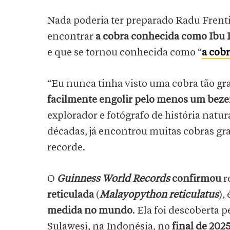
Nada poderia ter preparado Radu Fren
encontrar
a cobra conhecida como Ibu
e que se tornou conhecida como “
a cob
“Eu nunca tinha visto uma cobra tão gra
facilmente engolir pelo menos um beze
explorador e fotógrafo de história natu
décadas, já encontrou muitas cobras g
recorde.
O
Guinness World Records
confirmou
r
reticulada
(
Malayopython reticulatus
),
medida no mundo
. Ela foi descoberta 
Sulawesi, na Indonésia, no
final de 202