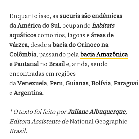
Enquanto isso, as
sucuris são endêmicas
da América do Sul
, ocupando
habitats
aquáticos
como rios, lagoas e
áreas de
várzea
, desde a
bacia do Orinoco na
Colômbia
, passando pela
bacia Amazônica
e Pantanal
no
Brasil
e, ainda, sendo
encontradas em regiões
da
Venezuela
,
Peru
,
Guianas
,
Bolívia
,
Paraguai
e
Argentina
.
* O texto foi feito por
Juliane Albuquerque
,
Editora Assistente de
National Geographic
Brasil.