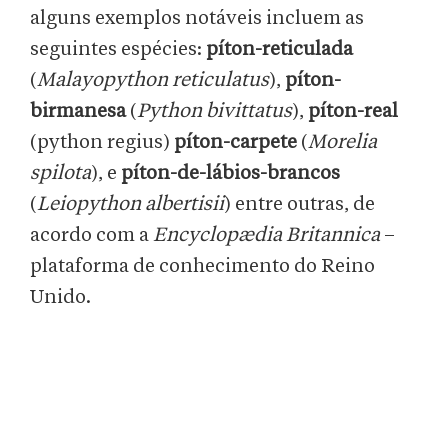
alguns exemplos notáveis incluem as
seguintes espécies:
píton-reticulada
(
Malayopython reticulatus
),
píton-
birmanesa
(
Python bivittatus
),
píton-real
(python regius)
píton-carpete
(
Morelia
spilota
), e
píton-de-lábios-brancos
(
Leiopython albertisii
) entre outras, de
acordo com a
Encyclopædia Britannica
–
plataforma de conhecimento do Reino
Unido.