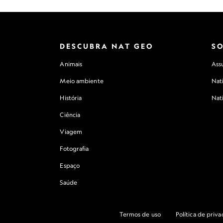
DESCUBRA NAT GEO
S
Animais
Assu
Meio ambiente
Nat
História
Nat
Ciência
Viagem
Fotografia
Espaço
Saúde
Termos de uso
Política de priv