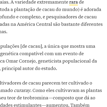
aias. A variedade extremamente
rara
de
 toda a plantação de cacau do mundo) é adorada
rofundo e complexo, e pesquisadores de cacau
radas na América Central são bastante diferentes
nas.
pulações [de cacau], a única que mostra uma
o genética compatível com um evento de
lica Omar Cornejo, geneticista populacional da
principal autor do estudo.
ultivadores de cacau parecem ter cultivado o
chamado
curaray
. Como eles cultivavam as plantas
 seu teor de teobromina—composto que dá ao
alidades estimulantes—aumentou. Também