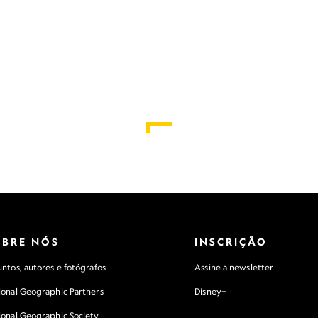
OBRE NÓS
INSCRIÇÃO
ntos, autores e fotógrafos
Assine a newsletter
ional Geographic Partners
Disney+
ional Geographic Society