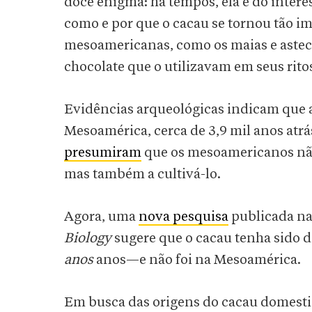
doce enigma: há tempos, ela é do inter
como e por que o cacau se tornou tão im
mesoamericanas, como os maias e astec
chocolate que o utilizavam em seus rito
Evidências arqueológicas indicam que a
Mesoamérica, cerca de 3,9 mil anos atr
presumiram
que os mesoamericanos não 
mas também a cultivá-lo.
Agora, uma
nova pesquisa
publicada na 
Biology
sugere que o cacau tenha sido 
anos
anos—e não foi na Mesoamérica.
Em busca das origens do cacau domesti