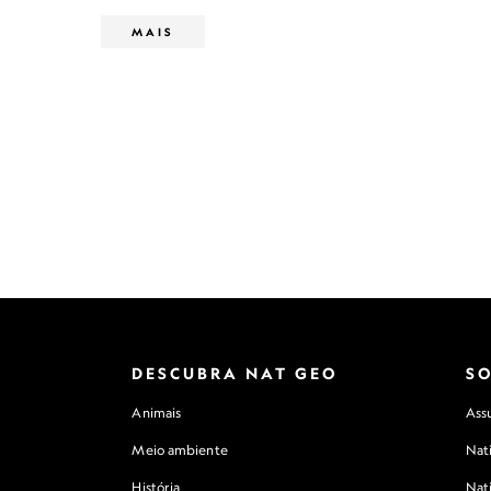
MAIS
DESCUBRA NAT GEO
S
Animais
Assu
Meio ambiente
Nat
História
Nat