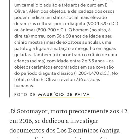
um camelídio adulto e três aros de ouro em El
Olivar. Além dos objetos, a delicadeza dos ossos
podem indicar um status social mais elevado
durante as culturas proto-diaguita (900-1.320 d.C.)
ou ánimas (800-900 d.C.). O homem (no alto, à
direita) morreu com 36 a 50 anos de idade e seu
crânio mostra sinais de exostose auricular, uma
patologia ligada a natação e mergulho em águas
geladas. Também foi encontrado o crânio de uma
criança (acima) com idade entre 2 e 3,5 anos – os
objetos cerâmicos encontrados em sua cova são
do período diaguita clássico (1.200-1.470 d.C.). No
total, o sítio El Olivar revelou 236 ossadas
humanas.
FOTO DE
MAURÍCIO DE PAIVA
Já Sotomayor, morto precocemente aos 42
em 2016, se dedicou a investigar
documentos dos Los Dominicos (antiga