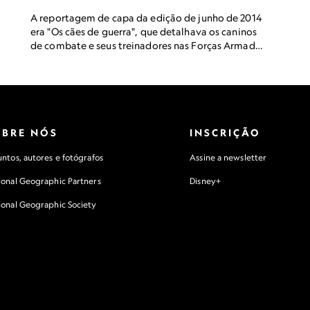
A reportagem de capa da edição de junho de 2014
era "Os cães de guerra", que detalhava os caninos
de combate e seus treinadores nas Forças Armadas
dos EUA. Nesta imagem, um pastor-belga-
malinois chamado Dino e seu treinador praticam
como carregar um cão ferido.
OBRE NÓS
INSCRIÇÃO
ntos, autores e fotógrafos
Assine a newsletter
ional Geographic Partners
Disney+
ional Geographic Society