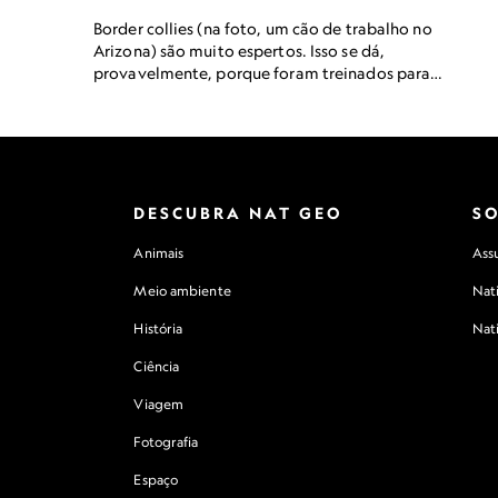
Border collies (na foto, um cão de trabalho no
Arizona) são muito espertos. Isso se dá,
provavelmente, porque foram treinados para
prestar muita atenção aos comandos de pastores
de ovelhas.
DESCUBRA NAT GEO
S
Animais
Assu
Meio ambiente
Nat
História
Nat
Ciência
Viagem
Fotografia
Espaço