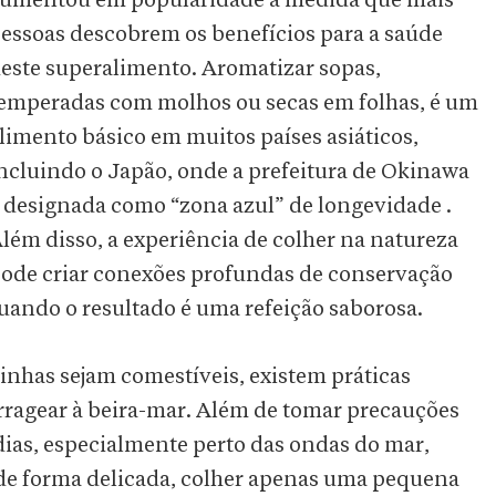
umentou em popularidade à medida que mais
essoas descobrem os benefícios para a saúde
este superalimento. Aromatizar sopas,
emperadas com molhos ou secas em folhas, é um
limento básico em muitos países asiáticos,
ncluindo o Japão, onde a prefeitura de Okinawa
 designada como “zona azul” de longevidade .
lém disso, a experiência de colher na natureza
ode criar conexões profundas de conservação
uando o resultado é uma refeição saborosa.
nhas sejam comestíveis, existem práticas
ragear à beira-mar. Além de tomar precauções
dias, especialmente perto das ondas do mar,
o de forma delicada, colher apenas uma pequena