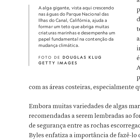
a
A alga gigante, vista aqui crescendo
p
nas águas do Parque Nacional das
d
Ilhas do Canal, Califórnia, ajuda a
formar um teto que abriga muitas
t
criaturas marinhas e desempenha um
a
papel fundamental na contenção da
mudança climática.
i
FOTO DE
DOUGLAS KLUG
é
GETTY IMAGES
A
p
com as áreas costeiras, especialmente q
Embora muitas variedades de algas mari
recomendadas a serem lembradas ao for
de segurança entre as rochas escorrega
Byles enfatiza a importância de fazê-l