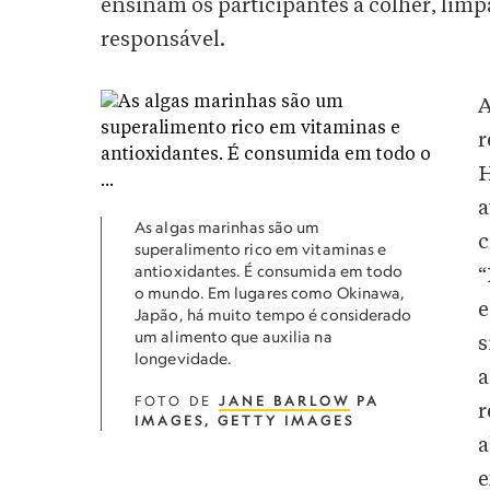
ensinam os participantes a colher, limp
responsável.
A
r
H
a
As algas marinhas são um
c
superalimento rico em vitaminas e
antioxidantes. É consumida em todo
“
o mundo. Em lugares como Okinawa,
e
Japão, há muito tempo é considerado
um alimento que auxilia na
s
longevidade.
a
FOTO DE
JANE BARLOW
PA
r
IMAGES, GETTY IMAGES
a
e