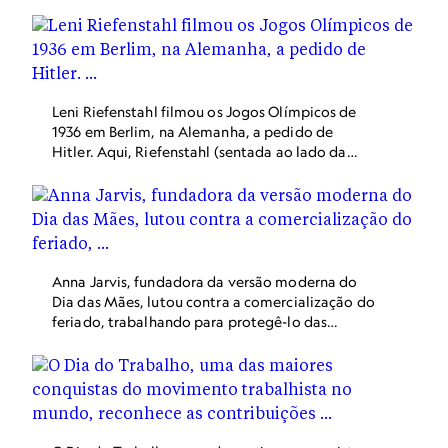
Leni Riefenstahl filmou os Jogos Olímpicos de
1936 em Berlim, na Alemanha, a pedido de
Hitler. Aqui, Riefenstahl (sentada ao lado da
câmera) e sua equipe focam em Archie Williams,
um norte-americano que ganhou a medalha de
ouro na corrida de 400 metros.
Anna Jarvis, fundadora da versão moderna do
Dia das Mães, lutou contra a comercialização do
feriado, trabalhando para protegê-lo das
“hordas de ambiciosos por dinheiro”.