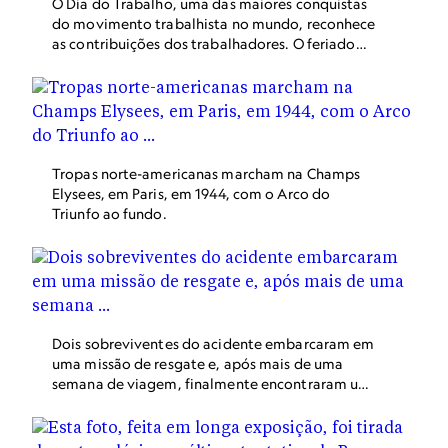
O Dia do Trabalho, uma das maiores conquistas
do movimento trabalhista no mundo, reconhece
as contribuições dos trabalhadores. O feriado
nos Estados Unidos – que é comemorado em
setembro, diferente dos demais países do
mundo – é celebrado há muito tempo com
piqueniques e desfiles, como este em Gastonia,
na Carolina do Norte, em 1934.
Tropas norte-americanas marcham na Champs
Elysees, em Paris, em 1944, com o Arco do
Triunfo ao fundo.
Dois sobreviventes do acidente embarcaram em
uma missão de resgate e, após mais de uma
semana de viagem, finalmente encontraram um
fazendeiro. Eles prenderam este bilhete em uma
pedra e o jogaram para ele em um riacho. Nele
está escrito: "Venho de um avião que caiu nas