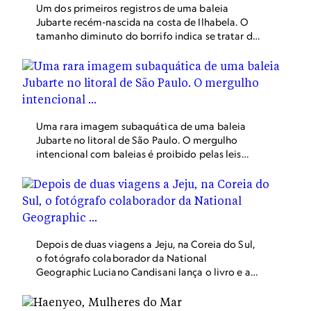
Um dos primeiros registros de uma baleia
Jubarte recém-nascida na costa de Ilhabela. O
tamanho diminuto do borrifo indica se tratar de
um animal com poucos dias. O nascimento de
filhotes fora das áreas tradicionais de
concentração reprodutiva da espécie, no sul da
Bahia, vem surpreendendo os especialistas.
Uma rara imagem subaquática de uma baleia
Jubarte no litoral de São Paulo. O mergulho
intencional com baleias é proibido pelas leis
ambientais brasileiras, mas eventualmente elas
se aproximam de mergulhadores em atividade.
Depois de duas viagens a Jeju, na Coreia do Sul,
o fotógrafo colaborador da National
Geographic Luciano Candisani lança o livro e a
exposição Haenyeo: Mulheres do Mar. A
abertura da mostra terá uma visita guiada com