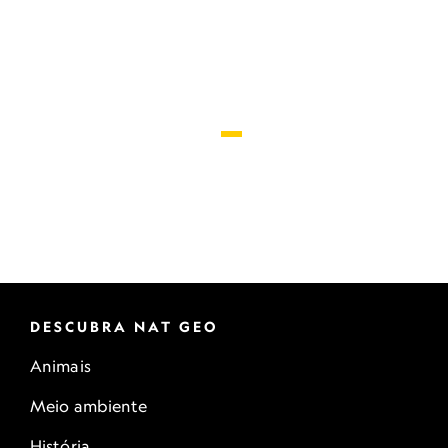
o fotógrafo no sábado, 31 de agosto, às 11h, no
Museu da Imagem e do Som, em São Paulo (SP).
DESCUBRA NAT GEO
Animais
Meio ambiente
História