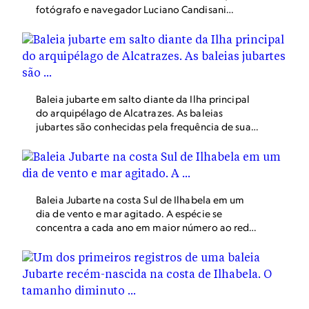
fotógrafo e navegador Luciano Candisani
percorreu o litoral paulista em busca de uma
interpretação da diversidade marinha da região.
Baleia jubarte em salto diante da Ilha principal
do arquipélago de Alcatrazes. As baleias
jubartes são conhecidas pela frequência de suas
acrobacias acima da superfície do mar. Elas
parecem usar esse recurso para a comunicação a
distância.
Baleia Jubarte na costa Sul de Ilhabela em um
dia de vento e mar agitado. A espécie se
concentra a cada ano em maior número ao redor
de Ilhabela. Pesquisas tentam entender o
padrão de comportamento dos animais na
região para estabelecer as melhores práticas de
conservação.