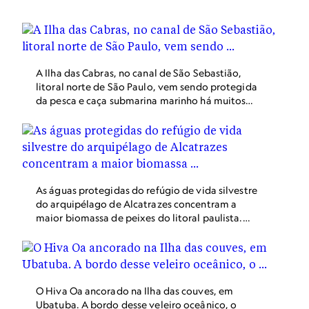
A Ilha das Cabras, no canal de São Sebastião,
litoral norte de São Paulo, vem sendo protegida
da pesca e caça submarina marinho há muitos
anos e se tornou uma referência para a prática
do mergulho. O local surpreende pela
diversidade e abundância de espécies marinhas,
como essa tartaruga-verde.
As águas protegidas do refúgio de vida silvestre
do arquipélago de Alcatrazes concentram a
maior biomassa de peixes do litoral paulista.
Livre da ação da pesca predatória que dizimou a
vida marinha em áreas adjacentes, a área
funciona como polo de pesquisa, educação
ambiental e turismo ecológico.
O Hiva Oa ancorado na Ilha das couves, em
Ubatuba. A bordo desse veleiro oceânico, o