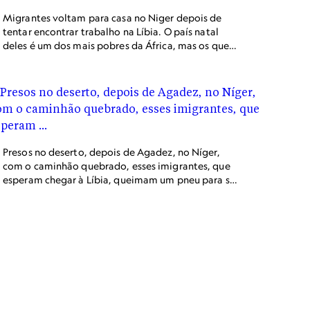
Migrantes voltam para casa no Niger depois de
tentar encontrar trabalho na Líbia. O país natal
deles é um dos mais pobres da África, mas os que
tentar buscar trabalho em outros lugares muitas
vezes enfrentam xenofobia.
Presos no deserto, depois de Agadez, no Níger,
com o caminhão quebrado, esses imigrantes, que
esperam chegar à Líbia, queimam um pneu para se
aquecer.