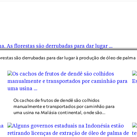
orestas são derrubadas para dar lugar à produção de óleo de palma 
Os cachos de frutos de dendê são colhidos
manualmente e transportados por caminhão para
uma usina na Malásia continental, onde são
processados. Florestas antigas ao redor dos
trópicos estão sendo derrubadas para dar espaço
às plantações de óleo de palma. Quando essas
florestas são destruídas, o carbono que elas