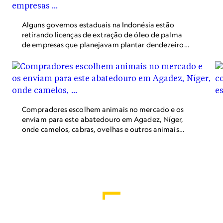
mantinham preso em seus tecidos é liberado na
atmosfera, contribuindo para o aumento do
Alguns governos estaduais na Indonésia estão
aquecimento global.
retirando licenças de extração de óleo de palma
de empresas que planejavam plantar dendezeiros
em áreas florestais.
Compradores escolhem animais no mercado e os
enviam para este abatedouro em Agadez, Níger,
onde camelos, cabras, ovelhas e outros animais
são abatidos e enviados a açougueiros que
vendem a carne.