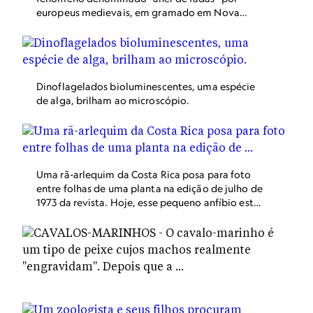
europeus medievais, em gramado em Nova
Jersey, Estados Unidos. A imagem foi publicada
em uma matéria sobre fungos na edição de
outubro de 1965.
Dinoflagelados bioluminescentes, uma espécie
de alga, brilham ao microscópio.
Uma rã-arlequim da Costa Rica posa para foto
entre folhas de uma planta na edição de julho de
1973 da revista. Hoje, esse pequeno anfíbio está
listado como criticamente ameaçado de
extinção graças a alterações ambientais fruto
das mudanças climáticas.