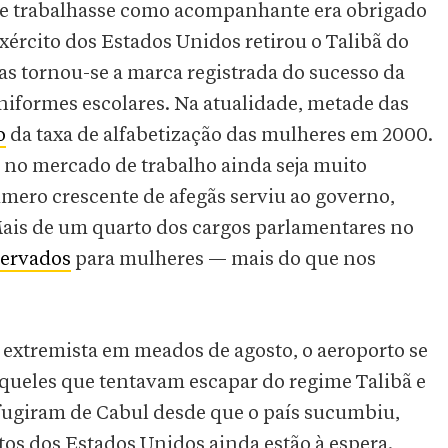
e trabalhasse como acompanhante era obrigado
exército dos Estados Unidos retirou o Talibã do
s tornou-se a marca registrada do sucesso da
iformes escolares. Na atualidade, metade das
o
da taxa de alfabetização das mulheres em 2000.
no mercado de trabalho ainda seja muito
úmero crescente de afegãs serviu ao governo,
Mais de um quarto dos cargos parlamentares no
servados
para mulheres — mais do que nos
extremista em meados de agosto, o aeroporto se
queles que tentavam escapar do regime Talibã e
 fugiram de Cabul desde que o país sucumbiu,
stos dos Estados Unidos ainda estão à espera.