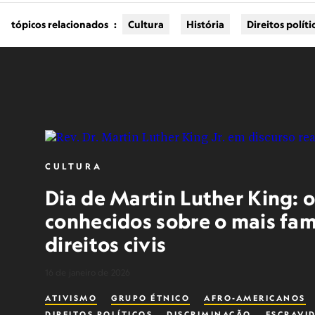
tópicos relacionados
:
Cultura
História
Direitos políti
CULTURA
Dia de Martin Luther King: 
conhecidos sobre o mais fam
direitos civis
16 de janeiro de 2026
ATIVISMO
GRUPO ÉTNICO
AFRO-AMERICANOS
DIREITOS POLÍTICOS
DISCRIMINAÇÃO
ESCRAVI