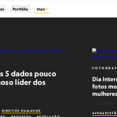
cos
Portfólio
Mais
FOTOGRAF
os 5 dados pouco
Dia Inte
oso líder dos
fotos mo
mulheres
9 de dezembro 
DIREITOS HUMANOS
AFEGANIST
DÃO
PROTESTO
REVOLUÇÃO