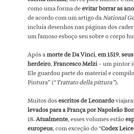
como uma forma de
evitar borrar as an
de acordo com um artigo da
National G
incluía desenhos nas páginas dos cader
um famoso esboço seu sobre o corpo hu
Após a
morte de Da Vinci
,
em 1519
,
seus
herdeiro
,
Francesco Melzi
– um pintor i
Ele guardou parte do material e compi
Pintura” (“
Trattato della pittura”
).
Muitos dos
escritos de Leonardo
viajara
levados para a França por Napoleão Bo
18.
Atualmente
, esses volumes estão
esp
europeus
, com exceção do “
Codex Leice