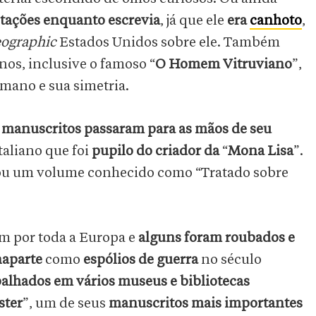
otações enquanto escrevia
, já que ele
era
canhoto
,
eographic
Estados Unidos sobre ele. Também
nos, inclusive o famoso “
O
Homem Vitruviano
”,
mano e sua simetria.
 manuscritos passaram para as mãos de seu
taliano que foi
pupilo do criador da
“
Mona Lisa
”.
lou um volume conhecido como “Tratado sobre
m por toda a Europa e
alguns foram roubados e
naparte
como
espólios de guerra
no século
alhados em vários museus e bibliotecas
ster
”, um de seus
manuscritos mais importantes