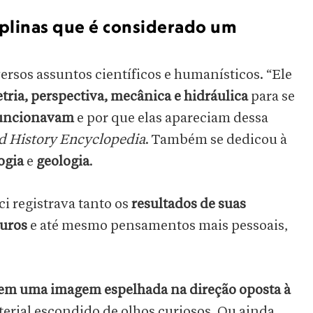
ciplinas que é considerado um
rsos assuntos científicos e humanísticos. “Ele
tria, perspectiva, mecânica e hidráulica
para se
funcionavam
e por que elas apareciam dessa
d History Encyclopedia
. Também se dedicou à
ogia
e
geologia
.
i registrava tanto os
resultados de suas
turos
e até mesmo pensamentos mais pessoais,
 em uma imagem espelhada na direção oposta à
terial escondido de olhos curiosos. Ou ainda