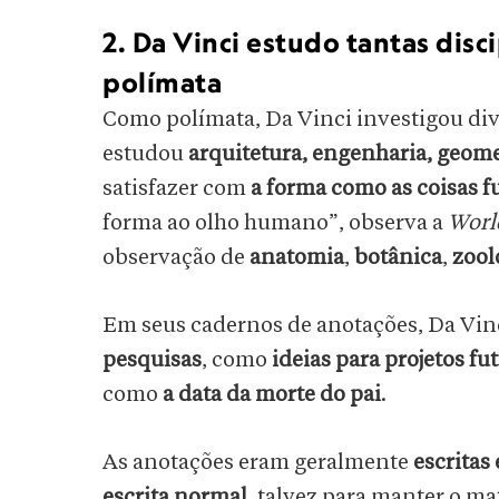
2. Da Vinci estudo tantas dis
polímata
Como polímata, Da Vinci investigou dive
estudou
arquitetura, engenharia, geome
satisfazer com
a forma como as coisas 
forma ao olho humano”, observa a
Worl
observação de
anatomia
,
botânica
,
zool
Em seus cadernos de anotações, Da Vinc
pesquisas
, como
ideias para projetos fu
como
a data da morte do pai
.
As anotações eram geralmente
escritas
escrita normal
, talvez para manter o ma