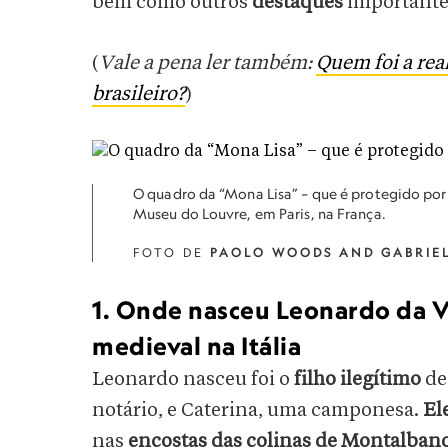
bem como outros
destaques
importante
(
Vale a pena ler também:
Quem foi a rea
brasileiro?
)
O quadro da “Mona Lisa” – que é protegido por
Museu do Louvre, em Paris, na França.
FOTO DE
PAOLO WOODS AND GABRIEL
1. Onde nasceu Leonardo da V
medieval na Itália
Leonardo nasceu foi o
filho ilegítimo
de
notário, e Caterina, uma camponesa.
El
nas
encostas das colinas de Montalban