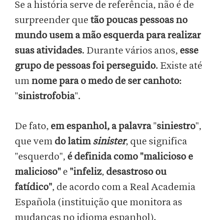
Se a história serve de referência, não é de
surpreender que
tão poucas pessoas no
mundo usem a mão esquerda para realizar
suas atividades
. Durante vários anos,
esse
grupo de pessoas foi perseguido
. Existe até
um
nome para
o medo de ser canhoto
:
"
sinistrofobia
".
De fato,
em espanhol, a palavra
"
siniestro
",
que vem
do latim
sinister
, que significa
"esquerdo",
é definida como "malicioso e
malicioso"
e
"infeliz
,
desastroso ou
fatídico"
, de acordo com a Real Academia
Española (instituição que monitora as
mudanças no idioma espanhol).