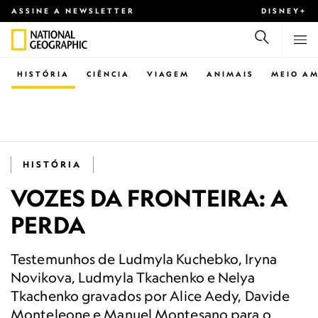
ASSINE A NEWSLETTER
DISNEY+
HISTÓRIA
CIÊNCIA
VIAGEM
ANIMAIS
MEIO AM
HISTÓRIA
VOZES DA FRONTEIRA: A
PERDA
Testemunhos de Ludmyla Kuchebko, Iryna
Novikova, Ludmyla Tkachenko e Nelya
Tkachenko gravados por Alice Aedy, Davide
Monteleone e Manuel Montesano para o