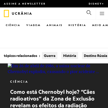
ASSINE A NEWSLETTER
DISNEY+
UCRÂNIA
CIÊNCIA
VIAGEM
ANIMAIS
HISTÓRIA
MEIO AM
tópicos relacionados
:
Guerra
História
Destino Rússia
CIÊNCIA
Como está Chernobyl hoje? “Cães
radioativos” da Zona de Exclusão
revelam os efeitos da radiação