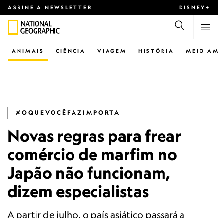
ASSINE A NEWSLETTER
DISNEY+
ANIMAIS
CIÊNCIA
VIAGEM
HISTÓRIA
MEIO AM
#OQUEVOCÊFAZIMPORTA
Novas regras para frear
comércio de marfim no
Japão não funcionam,
dizem especialistas
A partir de julho, o país asiático passará a