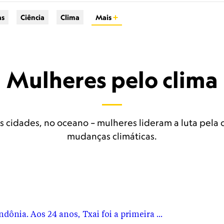
as
Ciência
Clima
Mais
Mulheres pelo clima
ascida e criada na lu
es cidades, no oceano – mulheres lideram a luta pela
mudanças climáticas.
 da Amazônia
i foi a primeira indígena a discursar na abertura da Confer