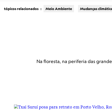
tópicos relacionados
:
Meio Ambiente
Mudanças climátic
MULHERES PELO CLIMA
Txai Suruí: n
Na floresta, na periferia das grand
conservação
Poliglota e multicultural, a jovem Txa
Mudanças Climáticas.