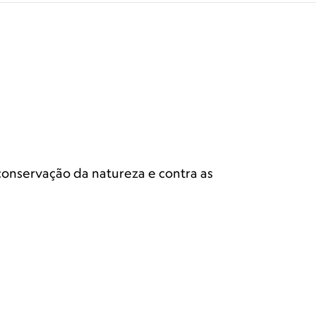
ta pela
 conservação da natureza e contra as
ência das Nações Unidas para as