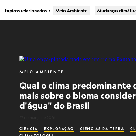
tópicos relacionados
:
Meio Ambiente
Mudanças climátic
MEIO AMBIENTE
Qual o clima predominante 
mais sobre o bioma consider
d'água" do Brasil
27 de março de 2026
CIÊNCIA
EXPLORAÇÃO
CIÊNCIAS DA TERRA
CL
CLIMATOLOGIA