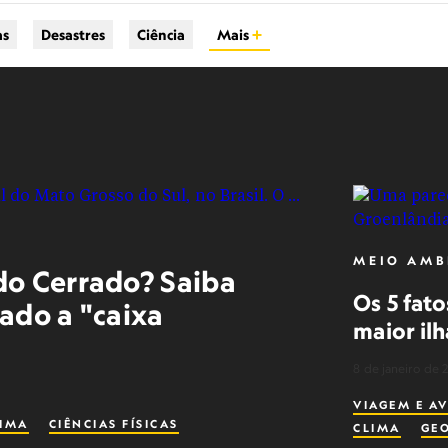
as
Desastres
Ciência
Mais
MEIO AMB
do Cerrado? Saiba
Os 5 fato
ado a "caixa
maior il
8 de janeiro de 
VIAGEM E A
IMA
CIÊNCIAS FÍSICAS
CLIMA
GE