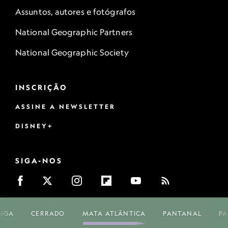
Assuntos, autores e fotógrafos
National Geographic Partners
National Geographic Society
INSCRIÇÃO
ASSINE A NEWSLETTER
DISNEY+
SIGA-NOS
NGA
CERRADO
MATA ATLÂNTICA
PANTANAL
P