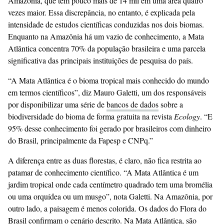
Amazônia, que tem pouco mais de 14 mil em uma área quatro
vezes maior. Essa discrepância, no entanto, é explicada pela
intensidade de estudos científicas conduzidas nos dois biomas.
Enquanto na Amazônia há um vazio de conhecimento, a Mata
Atlântica concentra 70% da população brasileira e uma parcela
significativa das principais instituições de pesquisa do país.
“A Mata Atlântica é o bioma tropical mais conhecido do mundo
em termos científicos”, diz Mauro Galetti, um dos responsáveis
por disponibilizar uma série de
bancos de dados
sobre a
biodiversidade do bioma de forma gratuita na revista
Ecology
. “E
95% desse conhecimento foi gerado por brasileiros com dinheiro
do Brasil, principalmente da Fapesp e CNPq.”
A diferença entre as duas florestas, é claro, não fica restrita ao
patamar de conhecimento científico. “A Mata Atlântica é um
jardim tropical onde cada centímetro quadrado tem uma bromélia
ou uma orquídea ou um musgo”, nota Galetti. Na Amazônia, por
outro lado, a paisagem é menos colorida. Os dados do Flora do
Brasil confirmam o cenário descrito. Na Mata Atlântica, são