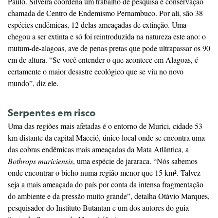
Paulo. Silveira coordena um trabalho de pesquisa e conservação
chamada de Centro de Endemismo Pernambuco. Por ali, são 38
espécies endêmicas, 12 delas ameaçadas de extinção. Uma
chegou a ser extinta e só foi reintroduzida na natureza este ano: o
mutum-de-alagoas, ave de penas pretas que pode ultrapassar os 90
cm de altura. “Se você entender o que acontece em Alagoas, é
certamente o maior desastre ecológico que se viu no novo
mundo”, diz ele.
Serpentes em risco
Uma das regiões mais afetadas é o entorno de Murici, cidade 53
km distante da capital Maceió, único local onde se encontra uma
das cobras endêmicas mais ameaçadas da Mata Atlântica, a
Bothrops muriciensis
, uma espécie de jararaca. “Nós sabemos
onde encontrar o bicho numa região menor que 15 km². Talvez
seja a mais ameaçada do país por conta da intensa fragmentação
do ambiente e da pressão muito grande”, detalha Otávio Marques,
pesquisador do Instituto Butantan e um dos autores do guia