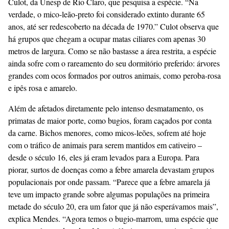
Culot, da Unesp de Rio Claro, que pesquisa a espécie. “Na
verdade, o mico-leão-preto foi considerado extinto durante 65
anos, até ser redescoberto na década de 1970.” Culot observa que
há grupos que chegam a ocupar matas ciliares com apenas 30
metros de largura. Como se não bastasse a área restrita, a espécie
ainda sofre com o rareamento do seu dormitório preferido: árvores
grandes com ocos formados por outros animais, como peroba-rosa
e ipês rosa e amarelo.
Além de afetados diretamente pelo intenso desmatamento, os
primatas de maior porte, como bugios, foram caçados por conta
da carne. Bichos menores, como micos-leões, sofrem até hoje
com o tráfico de animais para serem mantidos em cativeiro –
desde o século 16, eles já eram levados para a Europa. Para
piorar, surtos de doenças como a febre amarela devastam grupos
populacionais por onde passam. “Parece que a febre amarela já
teve um impacto grande sobre algumas populações na primeira
metade do século 20, era um fator que já não esperávamos mais”,
explica Mendes. “Agora temos o bugio-marrom, uma espécie que