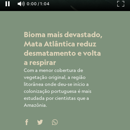
Bioma mais devastado,
Mata Atlântica reduz
desmatamento e volta
a respirar
Com a menor cobertura de
vegetação original, a região
litorânea onde deu-se início a
colonização portuguesa é mais
estudada por cientistas que a
Amazônia.