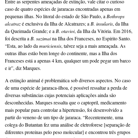
Entre as serpentes ameaçadas de extinção, vale citar o curioso
caso de quatro espécies de jararacas encontradas apenas em
pequenas ilhas. No litoral do estado de São Paulo, a
Bothrops
alcatraz
é exclusiva da Ilha de Alcatrazes; a
B. insularis
, da Ilha
da Queimada Grande; e a
B. otavioi
, da Ilha da Vitória. Em 2016,
foi descrita a
B. sazimai
na Ilha dos Franceses, no Espírito Santo.
“Esta, ao lado da
muriciensis
, talvez seja a mais ameaçada. As
outras ilhas estão bem longe do continente, mas a Ilha dos
Franceses está a apenas 4 km, qualquer um pode pegar um barco
e ir”, diz Marques.
A extinção animal é problemática sob diversos aspectos. No caso
de uma espécie de jararaca-ilhoa, é possível ressaltar a perda de
diversas substâncias cujas potenciais aplicações ainda são
desconhecidas. Marques ressalta que o captopril, medicamento
mais popular para controlar a hipertensão, foi desenvolvido a
partir do veneno de um tipo de jararaca. “Recentemente, uma
colega do Butantan fez uma análise de eletroforese [separação de
diferentes proteínas pelo peso molecular] e encontrou três grupos