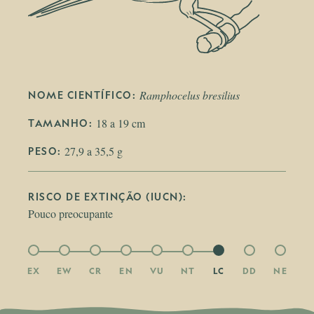
Ramphocelus bresilius
NOME CIENTÍFICO: 
18 a 19 cm
TAMANHO: 
27,9 a 35,5 g
PESO: 
RISCO DE EXTINÇÃO (IUCN):
Pouco preocupante
EX
EW
CR
EN
VU
NT
LC
DD
NE