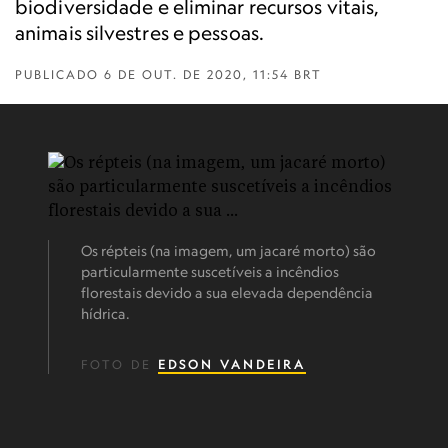
biodiversidade e eliminar recursos vitais,
animais silvestres e pessoas.
PUBLICADO
6 DE OUT. DE 2020, 11:54 BRT
Os répteis (na imagem, um jacaré morto) são
particularmente suscetíveis a incêndios
florestais devido a sua elevada dependência
hídrica.
FOTO DE
EDSON VANDEIRA