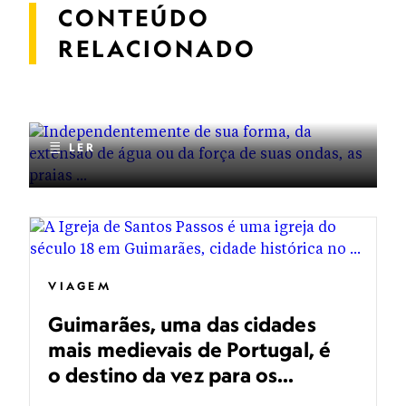
CONTEÚDO
VIAGEM
RELACIONADO
As 14 praias icônicas para
visitar pelo menos uma vez na
vida, eleitas pela National
Geographic
LER
VIAGEM
Guimarães, uma das cidades
mais medievais de Portugal, é
o destino da vez para os
brasileiros em 2026