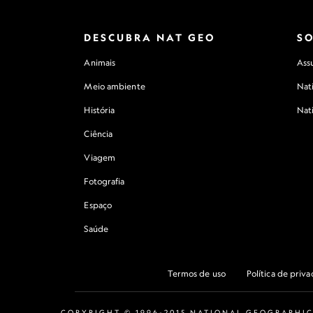
DESCUBRA NAT GEO
S
Animais
Assu
Meio ambiente
Nat
História
Nat
Ciência
Viagem
Fotografia
Espaço
Saúde
Termos de uso
Política de priv
COPYRIGHT © 1996-2015 NATIONAL GEOGRAPHIC