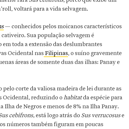
amente rara
Sus cebifrons
,
porco que exibe um
roll, voltará para a vida selvagem.
ns
— conhecidos pelos moicanos característicos
cativeiro. Sua população selvagem é
 em toda a extensão das deslumbrantes
ayas Ocidental nas
Filipinas
, o suíno gravemente
enas áreas de somente duas das ilhas: Panay e
 pelo corte da valiosa madeira de lei durante as
as Ocidental, reduzindo o
habitat
da espécie para
a Ilha de Negros e menos de 8% na Ilha Panay.
Sus cebifrons,
está logo atrás do
Sus verrucosus
e
ujos números também figuram em poucas