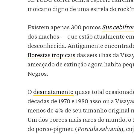
SE TUDO correr bem, a espécie extrem
moicano digno de uma estrela do rock’n’
Existem apenas 300 porcos
Sus cebifro
dos machos — que estão atualmente em 
desconhecida. Antigamente encontrado
florestas tropicais
das seis ilhas da Vis
ameaçado de extinção agora habita pequ
Negros.
O
desmatamento
quase total ocasionado
décadas de 1970 e 1980 assolou a Visay
menos de 4% de seu tamanho original n
Um dos porcos mais raros do mundo, o
do porco-pigmeu (
Porcula salvania
), c