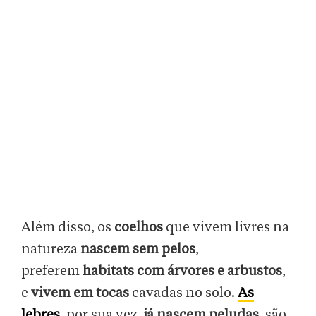
Além disso, os
coelhos
que vivem livres na
natureza
nascem sem pelos
,
preferem
habitats com árvores e arbustos
,
e
vivem em tocas
cavadas no solo.
As
lebres
, por sua vez,
já nascem peludas
, são