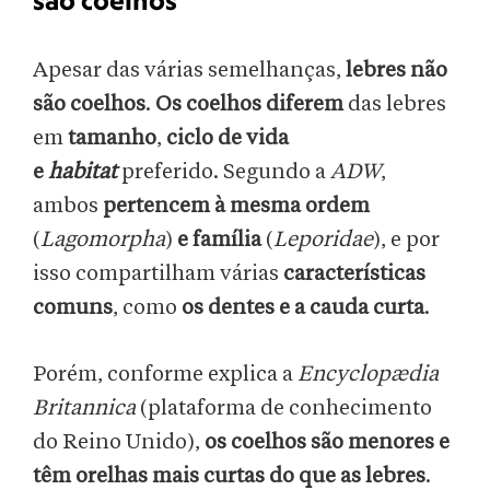
são coelhos
Apesar das várias semelhanças,
lebres não
são coelhos
.
Os coelhos diferem
das lebres
em
tamanho
,
ciclo de vida
e
habitat
preferido. Segundo a
ADW
,
ambos
pertencem à mesma ordem
(
Lagomorpha
)
e família
(
Leporidae
), e por
isso compartilham várias
características
comuns
, como
os dentes e a cauda curta
.
Porém, conforme explica a
Encyclopædia
Britannica
(plataforma de conhecimento
do Reino Unido),
os coelhos são menores e
têm orelhas mais curtas do que as lebres
.