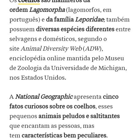
Os
coelhos
são mamíferos da
ordem
Lagomorpha
(lagomorfos, em
português) e
da família
Leporidae
; também
possuem
diversas espécies diferentes
entre
selvagens e domésticos, segundo o
site
Animal Diversity Web
(
ADW
),
enciclopédia online mantida pelo Museu
de Zoologia da Universidade de Michigan,
nos Estados Unidos.
A
National Geographic
apresenta
cinco
fatos curiosos sobre os coelhos
, esses
pequenos
animais peludos e saltitantes
que encantam as pessoas, mas
tem
características bem peculiares
.